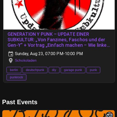
GENERATION Y PUNK – UPDATE EINER
SUBKULTUR: „Von Fanzines, Faschos und der
Gen-Y“ + Vortrag „Einfach machen – Wie linke
Subkultur durch Selbstbeteiligung lebendig
Sunday, Aug 23, 07:00 PM-10:00 PM
wird“
Schokoladen
berlin
deutschpunk
diy
garage punk
punk
punkrock
Past Events